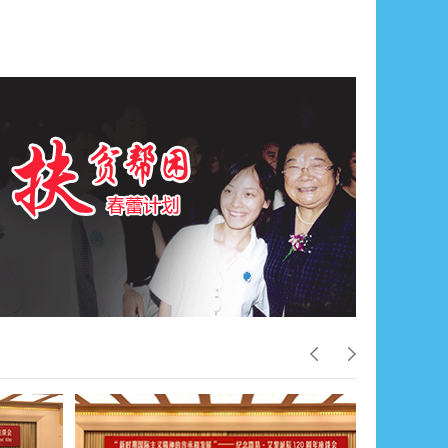
北京培黎职业学院举行校企合作集中签约暨教学实习实训基地授牌仪式
41
我院“数创未来黎明”宣讲团入选2026年市级科学家精神大学生宣讲团
42
公益筑梦传温暖 产教同心谱新篇——我院2026年“培黎公益日暨国际文化集市”活动圆满落幕
43
凝心聚力迎评价 提质赋能促发展--学院召开北京市高等职业学校办学能力评价工作部署会
44
续写荣光，再绽锋芒——培黎健儿闪耀首都高校第64届学生田径运动会
45
马院携手 思政同行——北京联合大学马克思主义学院与北京培黎职业学院马克思主义学院开展深度交流座谈
46
北京培黎职业学院师生参加2026年“守正大讲堂”首场报告会——弘扬伟大长征精神 走好新时代长征路
47
北京培黎职业学院赴石家庄信息工程职业学院开展考察学习暨访企拓岗专项行动
48
凝心聚力促就业 提质增效启新程——我院召开2026届毕业生就业工作推进会
49
北京培黎职业学院举办2026年专升本经验分享会 | 专升本综合录取率达93.1%
50
北京培黎职业学院与日中文化艺术学院共探留学生联合培养新路径
51
传工合薪火 展培黎风采——我院学子圆满完成四川优质农副产品进部委展示服务
52
北京培黎职业学院以生态为媒 圆满完成加中聚焦访问团接待
53