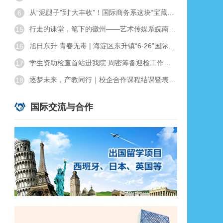
行走的课堂，笔下的徽州——艺术传媒系皖南写生实践纪实
15
从“泥腿子”到“大丰收”！国际商务系这块“宝藏田”藏不住了！
6
旭日东升 青春无毒 | 海淀区东升镇“6·26”国际禁毒日宣传活动在学院举行
16
学生资助检查首站进我院 周密筹备迎检工作获认可
17
逐梦未来，产教同行｜校企合作课程结课暨表彰大会圆满落幕
18
一杆定锋芒，青春展风采 | 培黎学子首征首都高校第十三届台球锦标赛创佳绩
19
走好人生新长征，做有益于家国的青年——中国工合国际委员会主席柯马凯在2026届毕业生毕业典礼上的致辞
20
国际交流与合作
实干赋能成长 ，匠心奔赴远方——聂圣哲教授在2026届毕业生毕业典礼上的致辞
21
学院理事会召开第八届第三次会议
22
关于对在食堂突发事件中表现突出的集体和个人予以通报表扬的决定
23
骊歌逐新程 砺梦启山海 —— 我院隆重举行 2026 届学生毕业典礼
24
当好人、做好事、行好运——余临院长在2026届毕业生毕业典礼上的致辞
25
初心如磐担使命 砥砺奋进向未来 | 北京培黎职业学院举行2026年师生党员集中培训
26
结对共建聚合力 党建赋能促提升 | 北京培黎职业学院与北京联合大学艺术学院开展交流座谈会
27