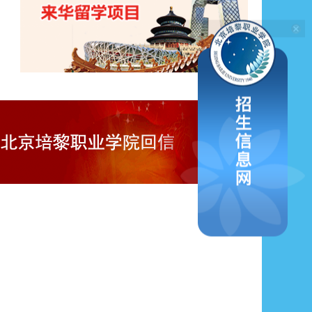
学院召开2026年北京市职业院校教学管理质量监测工作部署会
28
北京市民办高校思政课建设专项督导组莅临学院开展思政课建设专项督导检查
29
匠心育人守初心 班会铸魂促成长——我院成功举办主题班会展示活动
30
区领导与北京培黎职业学院院方座谈交流
31
我院召开2025-2026学年第二学期期末教学工作例会
32
“庆培黎华诞 讲培黎故事”主题讲故事比赛决赛圆满落幕
33
感悟华夏风华・收获京韵时光 —马来西亚拉曼大学第二期来华研学活动圆满收官
34
计算机系主任带队赴智汇云舟交流，聚焦人工智能实训室建设
35
我院成功举办精品教材入校巡展活动
36
北京培黎职业学院召开拟新增专业论证会
37
守初心正师风 强师德铸师魂——学院依托公民共建项目举办师德师风专题培训会
38
中马研学营开营：跨国交流启新程 文化互鉴结新谊
39
共话成长担使命，协同育人谱新篇——北京培黎职业学院与北京联合大学马克思主义学院开展交流座谈会
40