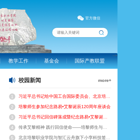
官方微信
余临院长看望学院退休老领导老同志
379
青春无悔 强身立志——北京培黎职业学院2022级新生军训结训仪式圆满落幕
380
自尊自爱，自强自立 ——余临院长在2022级新生开学典礼上的致辞
381
培黎学子 扬帆起航——我院隆重举行2022级新生开学典礼
382
-->
教学工作
基金会
国际产教联盟
党建领航育桃李 荣誉载途启新程 —— 我院党委获评北京市新兴领域“先进基层党组织”
7
贺我院首届春蕾班校友储文娟获北师大教育学博士学位
8
校园新闻
more+
深耕课程思政改革，锤炼教师育人本领——学院依托公民共建项目举办课程思政教学能力提升培训会
9
凝心聚力迎评估 对标攻坚提质效——学院召开办学能力评价工作推进（部署）会
10
习近平总书记给中国工合国际委员会、北京培黎职业学院的回信
1
李云伏同志任北京培黎职业学院党委书记
11
培黎师生参加纪念路易•艾黎诞辰120周年座谈会
2
聚焦智能体安全前沿，深化产教融合育人——北京培黎职业学院组织师生参加2026第14届ISC.AI互联网安全大会
12
习近平总书记回信碑落成暨纪念路易•艾黎诞辰120周年、工合国际恢复活动30周年庆典在北京培黎职业学院隆重举行
3
产教融合赋能数字新赛道——我院《裸眼3D项目实践》校企合作课程圆满结课
13
传承艾黎精神 践行回信使命——培黎师生与新西兰青年共绘友谊新画卷
4
深耕党务守初心 躬耕育人担使命｜我院教师获评北京高校优秀党务工作者
14
北京培黎职业学院与智汇云舟旗下小孪科技签署校企合作协议
5